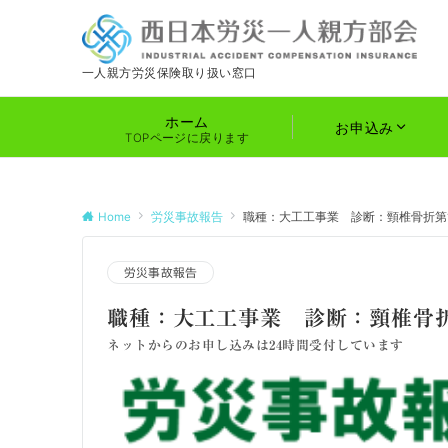
一人親方労災保険取り扱い窓口
ホーム
お申込み
TOPページに戻ります
Home
労災事故報告
職種：大工工事業 診断：頸椎骨折第
労災事故報告
職種：大工工事業 診断：頸椎骨折
ネットからのお申し込みは24時間受付しています