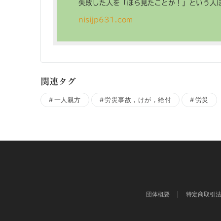
失敗した人を「ほら見たことか！」という人
nisijp631.com
関連タグ
一人親方
労災事故，けが，給付
労災
団体概要
特定商取引