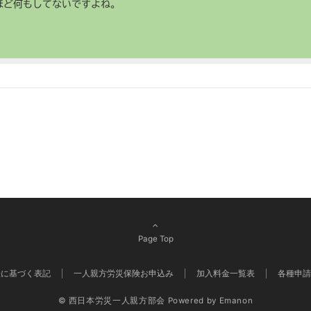
ほど何もしてないですよね。
Page Top
法に基づく表記
一人親方労災保険お申込み
加入料金一覧表
各種申請
© 西日本労災一人親方部会
Powered by
Emanon