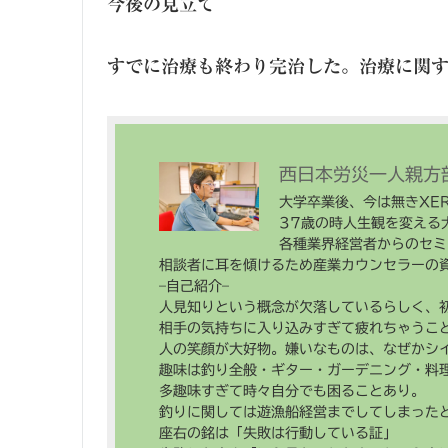
今後の見立て
すでに治療も終わり完治した。治療に関
西日本労災一人親方
大学卒業後、今は無きXE
37歳の時人生観を変える
各種業界経営者からのセミ
相談者に耳を傾けるため産業カウンセラーの
–自己紹介–
人見知りという概念が欠落しているらしく、
相手の気持ちに入り込みすぎて疲れちゃうこ
人の笑顔が大好物。嫌いなものは、なぜかシ
趣味は釣り全般・ギター・ガーデニング・料理
多趣味すぎて時々自分でも困ることあり。
釣りに関しては遊漁船経営までしてしまった
座右の銘は「失敗は行動している証」