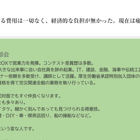
する費用は一切なく、経済的な負担が無かった。現在は
部会
ROXで営業力を発揮。コンテスト受賞歴は多数。
大きな出来事に会い会社員を辞め起業。IT、建設、金融、海事や伝統
ナー依頼を多数受け、講師として活躍。厚生労働省承認特別加入団体の
資格を得て労災関連全般の業務を執り行っている。
初対面でもすぐ仲良くなります。
とも多々あり。
イタケ。細かく刻んであっても見つけられる得意技。
・DIY・車・喫茶店回り、船の操船などなど。
という変な人です。