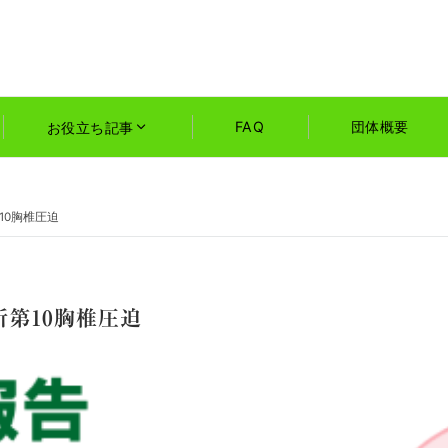
FAQ
団体概要
お役立ち記事
10胸椎圧迫
第10胸椎圧迫