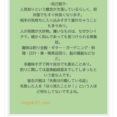
–自己紹介–
人見知りという概念が欠落しているらしく、初
対面でもすぐ仲良くなります。
相手の気持ちに入り込みすぎて疲れちゃうこと
も多々あり。
人の笑顔が大好物。嫌いなものは、なぜかシイ
タケ。細かく刻んであっても見つけられる得意
技。
趣味は釣り全般・ギター・ガーデニング・料
理・DIY・車・喫茶店回り、船の操船などな
ど。
多趣味すぎて時々自分でも困ることあり。
釣りに関しては遊漁船経営までしてしまったと
いう変な人です。
座右の銘は「失敗は行動している証」
失敗した人を「ほら見たことか！」という人ほ
ど何もしてないですよね。
nisijp631.com