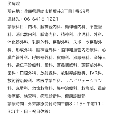
災病院
所在地：兵庫県尼崎市稲葉荘3丁目1番69号
連絡先：06-6416-1221
診療科目：内科、脳神経内科、循環器内科、不整脈
科、消化器内科、腫瘍内科、精神科、小児科、外科、
消化器外科、乳腺外科、整形外科、スポーツ整形外
科、形成外科、脳神経外科・脳神経血管内治療科、心
臓血管外科、呼吸器外科、皮膚科、泌尿器科、産婦人
科、遺伝子診療科、眼科、耳鼻咽喉科、頭頸部外科、
歯科・口腔外科、放射線科、放射線診断科、IVR科、
放射線治療科、核医学診断科、リハビリテーション
科、麻酔科、救命救急科、集中治療科、救急部、重症
治療部、検査科、病理診断科、健康診断部
診療時間：外来診療受付時間午前8：15～午前11：
30(土・日・祝日休診）