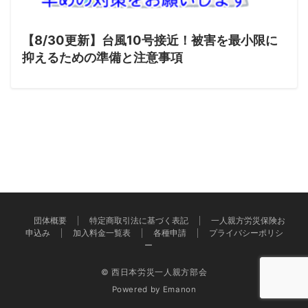
【8/30更新】台風10号接近！被害を最小限に
抑えるための準備と注意事項
団体概要
特定商取引法に基づく表記
一人親方労災保険お
申込み
加入料金一覧表
各種申請
プライバシーポリシ
ー
© 西日本労災一人親方部会
Powered by
Emanon