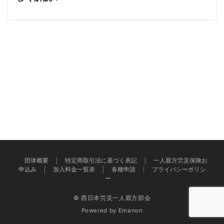
団体概要
特定商取引法に基づく表記
一人親方労災保険お
申込み
加入料金一覧表
各種申請
プライバシーポリシ
ー
© 西日本労災一人親方部会
Powered by
Emanon