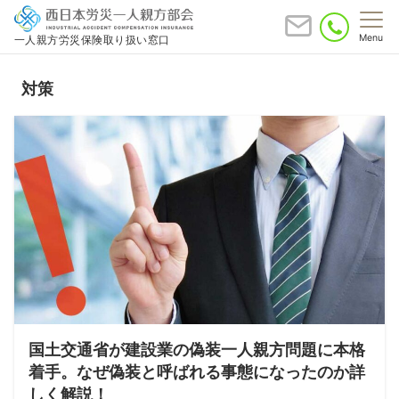
Menu
一人親方労災保険取り扱い窓口
対策
国土交通省が建設業の偽装一人親方問題に本格
着手。なぜ偽装と呼ばれる事態になったのか詳
しく解説！